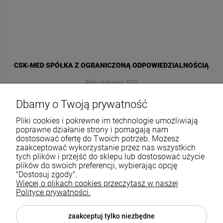
CSK-MED SPÓŁKA Z OGRANICZONĄ ODPOWIEDZIALNOŚCIĄ
Piłsudskiego 59B
48-303 Nysa
Dbamy o Twoją prywatność
Pliki cookies i pokrewne im technologie umożliwiają
+48 661 379 391
poprawne działanie strony i pomagają nam
sklep@promis-care.pl
dostosować ofertę do Twoich potrzeb. Możesz
zaakceptować wykorzystanie przez nas wszystkich
tych plików i przejść do sklepu lub dostosować użycie
plików do swoich preferencji, wybierając opcję
Pomoc
"Dostosuj zgody".
Więcej o plikach cookies przeczytasz w naszej
Moje konto
Polityce prywatności.
Płatności i dostawa
zaakceptuj tylko niezbędne