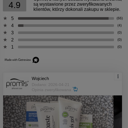
4.9
są wystawione przez zweryfikowanych
klientów, którzy dokonali zakupu w sklepie.
5
(66)
4
(4)
3
(0)
2
(0)
1
(0)
Wojciech
Dodano: 2026-04-21
Opinia zweryfikowana