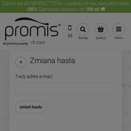
Zapisz się do NEWSLETTERA i uzyskaj od nas specjalny rabat
-20%
! Darmowa dostawa od
100 zł!
🚚
+48 661 379 391
sklep@promis-care.pl
Szukaj
(pusty)
Menu
Zmiana hasła
Twój adres e-mail:
zmień hasło