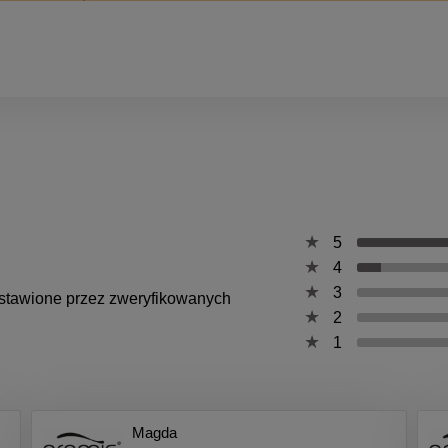
5
4
3
wystawione przez zweryfikowanych
2
1
Magda