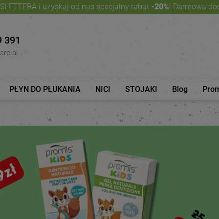
SLETTERA i uzyskaj od nas specjalny rabat
-20%
! Darmowa do
9 391
are.pl
PŁYN DO PŁUKANIA
NICI
STOJAKI
Blog
Pro