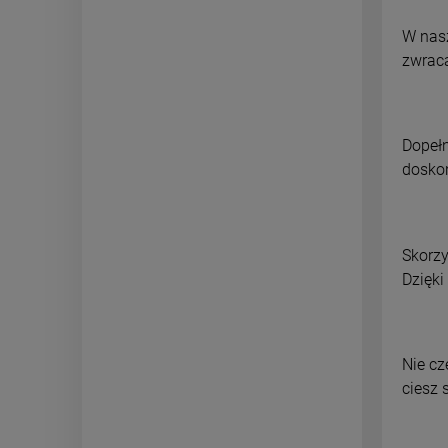
W nasz
zwraca
Dopełn
doskon
Skorzy
Dzięki
Nie cz
ciesz 