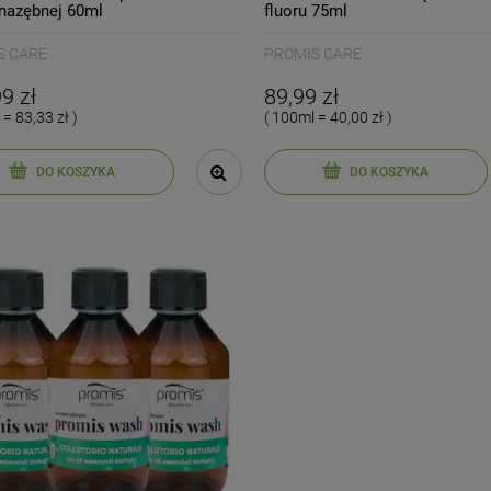
 nazębnej 60ml
fluoru 75ml
S CARE
PROMIS CARE
9 zł
89,99 zł
 = 83,33 zł )
( 100ml = 40,00 zł )
DO KOSZYKA
DO KOSZYKA