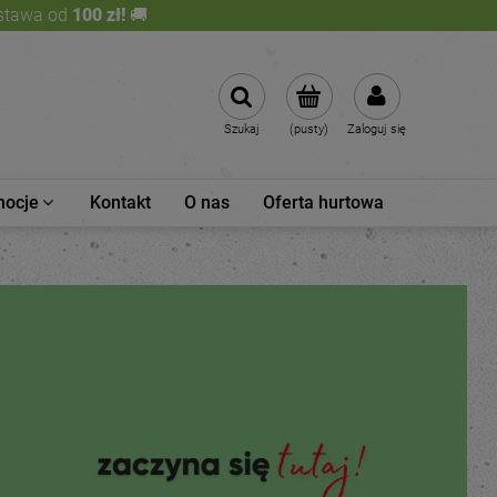
stawa od
100 zł!
🚚
Szukaj
(pusty)
Zaloguj się
mocje
Kontakt
O nas
Oferta hurtowa