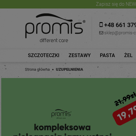
Zapisz się do NEW
+48 661 37
sklep@promis-c
SZCZOTECZKI
ZESTAWY
PASTA
ŻEL
Strona główna
UZUPEŁNIENIA