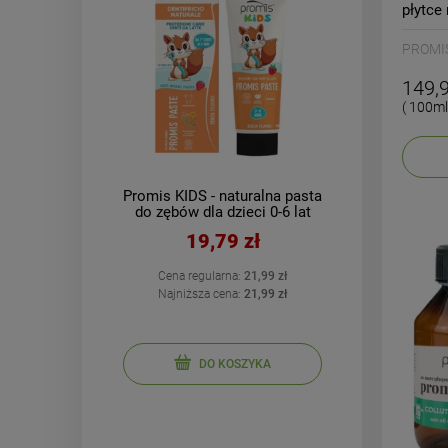
płytce
PROMI
149,9
( 100ml
y żel
Promis KIDS - naturalna pasta
smaku
do zębów dla dzieci 0-6 lat
l
bez fluoru o smaku
19,79 zł
truskawkowym 50 ml
zł
Cena regularna:
21,99 zł
zł
Najniższa cena:
21,99 zł
DO KOSZYKA