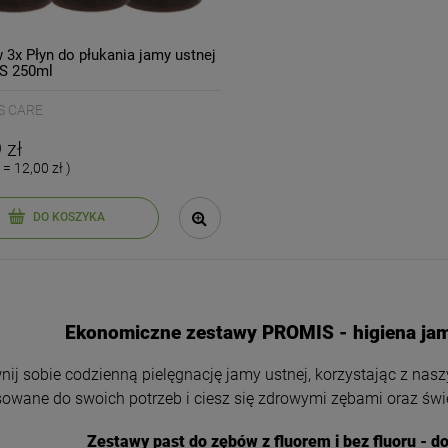
 3x Płyn do płukania jamy ustnej
S 250ml
S CARE
 zł
 = 12,00 zł )
DO KOSZYKA
Ekonomiczne zestawy PROMIS - higiena jamy
ij sobie codzienną pielęgnację jamy ustnej, korzystając z nas
owane do swoich potrzeb i ciesz się zdrowymi zębami oraz ś
Zestawy past do zębów z fluorem i bez fluoru - 